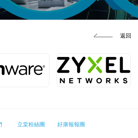
返回
們
立棠粉絲團
好康報報團