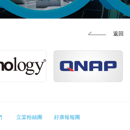
返回
們
立棠粉絲團
好康報報團